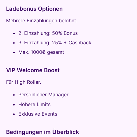
Ladebonus Optionen
Mehrere Einzahlungen belohnt.
2. Einzahlung: 50% Bonus
3. Einzahlung: 25% + Cashback
Max. 1000€ gesamt
VIP Welcome Boost
Für High Roller.
Persönlicher Manager
Höhere Limits
Exklusive Events
Bedingungen im Überblick