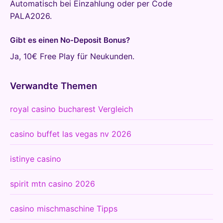
Automatisch bei Einzahlung oder per Code
PALA2026.
Gibt es einen No-Deposit Bonus?
Ja, 10€ Free Play für Neukunden.
Verwandte Themen
royal casino bucharest Vergleich
casino buffet las vegas nv 2026
istinye casino
spirit mtn casino 2026
casino mischmaschine Tipps