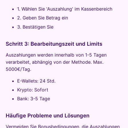
1. Wählen Sie 'Auszahlung' im Kassenbereich
2. Geben Sie Betrag ein
3. Bestätigen Sie
Schritt 3: Bearbeitungszeit und Limits
Auszahlungen werden innerhalb von 1-5 Tagen
verarbeitet, abhängig von der Methode. Max.
5000€/Tag.
E-Wallets: 24 Std.
Krypto: Sofort
Bank: 3-5 Tage
Häufige Probleme und Lösungen
Vermeiden Sie Bonusbedingungen, die Auszahlungen