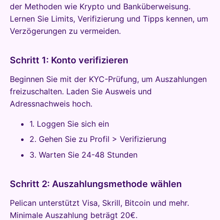
der Methoden wie Krypto und Banküberweisung.
Lernen Sie Limits, Verifizierung und Tipps kennen, um
Verzögerungen zu vermeiden.
Schritt 1: Konto verifizieren
Beginnen Sie mit der KYC-Prüfung, um Auszahlungen
freizuschalten. Laden Sie Ausweis und
Adressnachweis hoch.
1. Loggen Sie sich ein
2. Gehen Sie zu Profil > Verifizierung
3. Warten Sie 24-48 Stunden
Schritt 2: Auszahlungsmethode wählen
Pelican unterstützt Visa, Skrill, Bitcoin und mehr.
Minimale Auszahlung beträgt 20€.