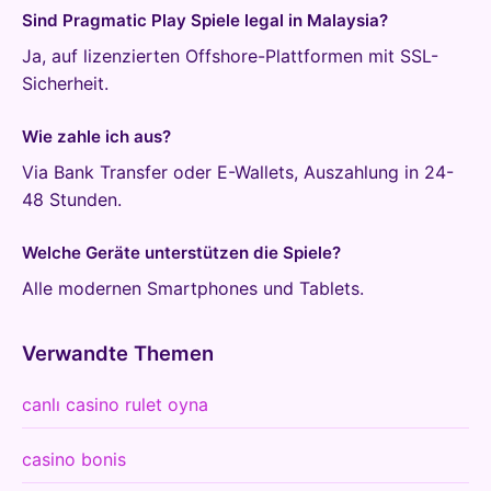
Sind Pragmatic Play Spiele legal in Malaysia?
Ja, auf lizenzierten Offshore-Plattformen mit SSL-
Sicherheit.
Wie zahle ich aus?
Via Bank Transfer oder E-Wallets, Auszahlung in 24-
48 Stunden.
Welche Geräte unterstützen die Spiele?
Alle modernen Smartphones und Tablets.
Verwandte Themen
canlı casino rulet oyna
casino bonis