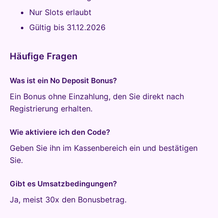
Nur Slots erlaubt
Gültig bis 31.12.2026
Häufige Fragen
Was ist ein No Deposit Bonus?
Ein Bonus ohne Einzahlung, den Sie direkt nach
Registrierung erhalten.
Wie aktiviere ich den Code?
Geben Sie ihn im Kassenbereich ein und bestätigen
Sie.
Gibt es Umsatzbedingungen?
Ja, meist 30x den Bonusbetrag.