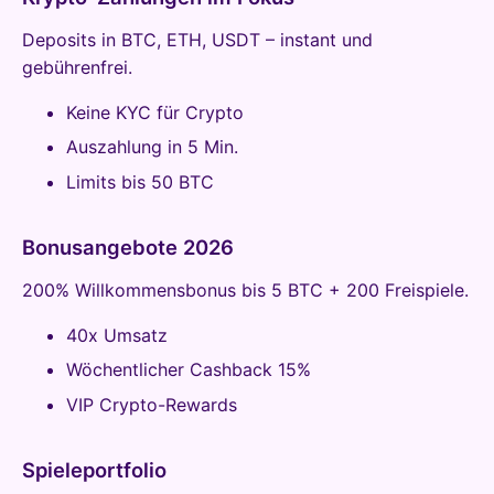
Deposits in BTC, ETH, USDT – instant und
gebührenfrei.
Keine KYC für Crypto
Auszahlung in 5 Min.
Limits bis 50 BTC
Bonusangebote 2026
200% Willkommensbonus bis 5 BTC + 200 Freispiele.
40x Umsatz
Wöchentlicher Cashback 15%
VIP Crypto-Rewards
Spieleportfolio