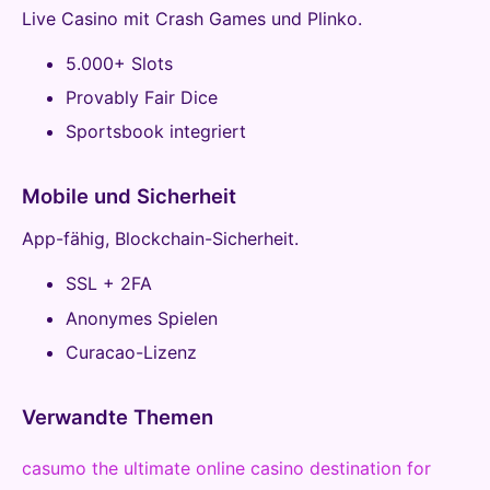
Live Casino mit Crash Games und Plinko.
5.000+ Slots
Provably Fair Dice
Sportsbook integriert
Mobile und Sicherheit
App-fähig, Blockchain-Sicherheit.
SSL + 2FA
Anonymes Spielen
Curacao-Lizenz
Verwandte Themen
casumo the ultimate online casino destination for