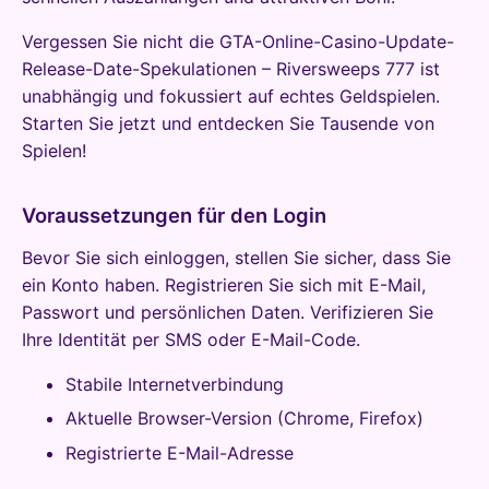
Vergessen Sie nicht die GTA-Online-Casino-Update-
Release-Date-Spekulationen – Riversweeps 777 ist
unabhängig und fokussiert auf echtes Geldspielen.
Starten Sie jetzt und entdecken Sie Tausende von
Spielen!
Voraussetzungen für den Login
Bevor Sie sich einloggen, stellen Sie sicher, dass Sie
ein Konto haben. Registrieren Sie sich mit E-Mail,
Passwort und persönlichen Daten. Verifizieren Sie
Ihre Identität per SMS oder E-Mail-Code.
Stabile Internetverbindung
Aktuelle Browser-Version (Chrome, Firefox)
Registrierte E-Mail-Adresse