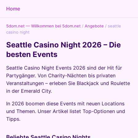
Home
5dom.net — Willkommen bei 5dom.net
/
Angebote
/
seattle
casino night
Seattle Casino Night 2026 – Die
besten Events
Seattle Casino Night Events 2026 sind der Hit für
Partygänger. Von Charity-Nächten bis privaten
Veranstaltungen – erleben Sie Blackjack und Roulette
in der Emerald City.
In 2026 boomen diese Events mit neuen Locations
und Themen. Unser Artikel listet Top-Optionen und
Tipps.
Beliebte Seattle Casino Nights