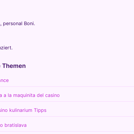
, personal Boni.
ziert.
e Themen
ance
 a la maquinita del casino
sino kulinarium Tipps
o bratislava