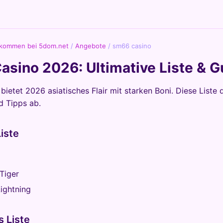
lkommen bei 5dom.net
/
Angebote
/
sm66 casino
sino 2026: Ultimative Liste & G
ietet 2026 asiatisches Flair mit starken Boni. Diese Liste 
d Tipps ab.
Liste
Tiger
ightning
 Liste