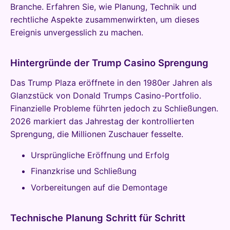
Branche. Erfahren Sie, wie Planung, Technik und
rechtliche Aspekte zusammenwirkten, um dieses
Ereignis unvergesslich zu machen.
Hintergründe der Trump Casino Sprengung
Das Trump Plaza eröffnete in den 1980er Jahren als
Glanzstück von Donald Trumps Casino-Portfolio.
Finanzielle Probleme führten jedoch zu Schließungen.
2026 markiert das Jahrestag der kontrollierten
Sprengung, die Millionen Zuschauer fesselte.
Ursprüngliche Eröffnung und Erfolg
Finanzkrise und Schließung
Vorbereitungen auf die Demontage
Technische Planung Schritt für Schritt