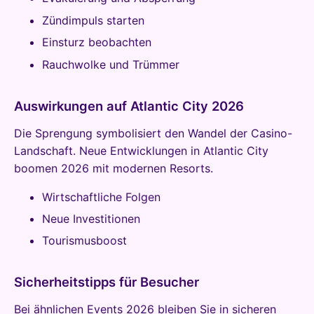
Zündimpuls starten
Einsturz beobachten
Rauchwolke und Trümmer
Auswirkungen auf Atlantic City 2026
Die Sprengung symbolisiert den Wandel der Casino-
Landschaft. Neue Entwicklungen in Atlantic City
boomen 2026 mit modernen Resorts.
Wirtschaftliche Folgen
Neue Investitionen
Tourismusboost
Sicherheitstipps für Besucher
Bei ähnlichen Events 2026 bleiben Sie in sicheren