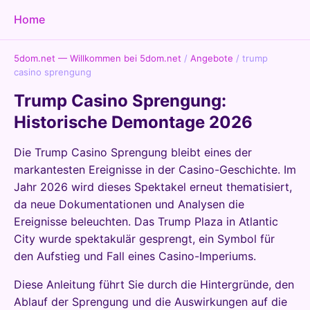
Home
5dom.net — Willkommen bei 5dom.net
/
Angebote
/
trump
casino sprengung
Trump Casino Sprengung:
Historische Demontage 2026
Die Trump Casino Sprengung bleibt eines der
markantesten Ereignisse in der Casino-Geschichte. Im
Jahr 2026 wird dieses Spektakel erneut thematisiert,
da neue Dokumentationen und Analysen die
Ereignisse beleuchten. Das Trump Plaza in Atlantic
City wurde spektakulär gesprengt, ein Symbol für
den Aufstieg und Fall eines Casino-Imperiums.
Diese Anleitung führt Sie durch die Hintergründe, den
Ablauf der Sprengung und die Auswirkungen auf die