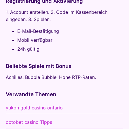
Registrierung und Aktivierung
1. Account erstellen. 2. Code im Kassenbereich
eingeben. 3. Spielen.
E-Mail-Bestätigung
Mobil verfügbar
24h gültig
Beliebte Spiele mit Bonus
Achilles, Bubble Bubble. Hohe RTP-Raten.
Verwandte Themen
yukon gold casino ontario
octobet casino Tipps