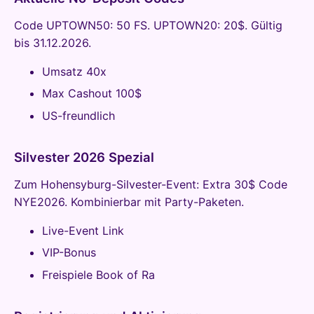
Code UPTOWN50: 50 FS. UPTOWN20: 20$. Gültig
bis 31.12.2026.
Umsatz 40x
Max Cashout 100$
US-freundlich
Silvester 2026 Spezial
Zum Hohensyburg-Silvester-Event: Extra 30$ Code
NYE2026. Kombinierbar mit Party-Paketen.
Live-Event Link
VIP-Bonus
Freispiele Book of Ra