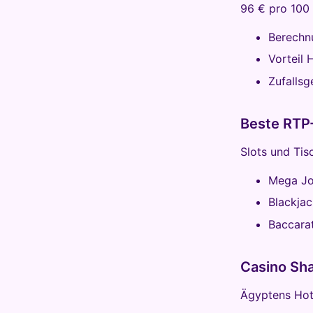
96 € pro 100 
Berechnu
Vorteil 
Zufallsg
Beste RTP
Slots und Tis
Mega Jo
Blackjac
Baccara
Casino Sha
Ägyptens Hot