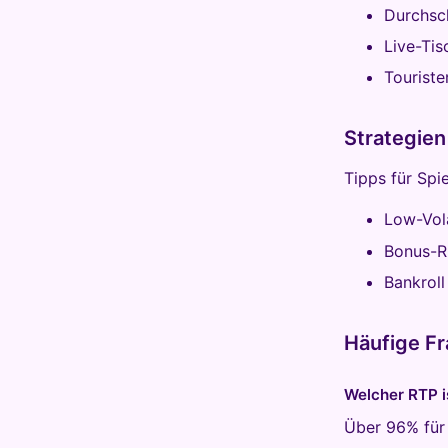
Durchsc
Live-Tis
Touriste
Strategie
Tipps für Spie
Low-Vola
Bonus-R
Bankrol
Häufige F
Welcher RTP i
Über 96% für 