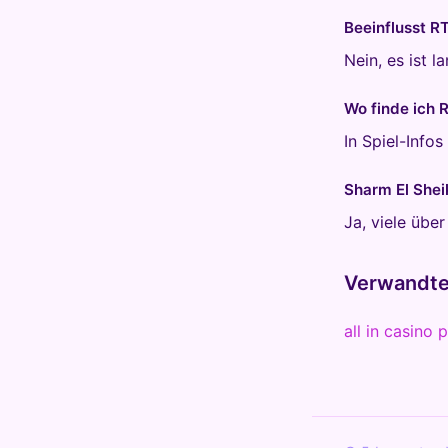
Beeinflusst R
Nein, es ist la
Wo finde ich
In Spiel-Info
Sharm El Shei
Ja, viele übe
Verwandt
all in casino