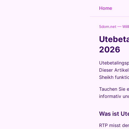
Home
5dom.net — Wil
Utebeta
2026
Utebetalingsp
Dieser Artike
Sheikh funkti
Tauchen Sie e
informativ und
Was ist Ut
RTP misst den