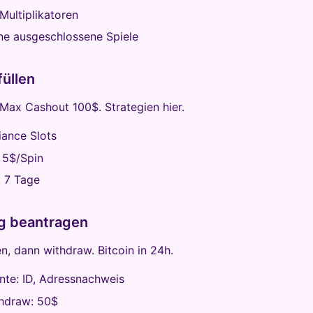
Multiplikatoren
ne ausgeschlossene Spiele
üllen
Max Cashout 100$. Strategien hier.
iance Slots
 5$/Spin
t: 7 Tage
g beantragen
, dann withdraw. Bitcoin in 24h.
te: ID, Adressnachweis
thdraw: 50$