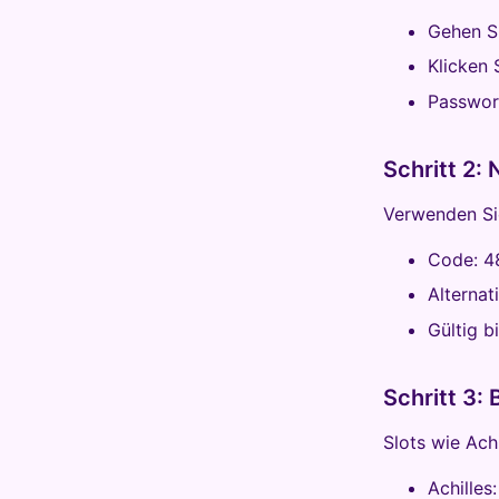
Gehen S
Klicken 
Passwor
Schritt 2:
Verwenden Si
Code: 4
Alterna
Gültig b
Schritt 3:
Slots wie Ach
Achilles