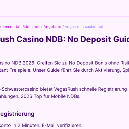
lkommen bei 5dom.net
/
Angebote
/
vegasrush casino ndb
ush Casino NDB: No Deposit Gui
sino NDB 2026: Greifen Sie zu No Deposit Bonis ohne Ris
tant Freispiele. Unser Guide führt Sie durch Aktivierung, Sp
-Schwestercasino bietet VegasRush schnelle Registrierung
ahlungen. 2026 Top für Mobile NDBs.
Registrierung
Konto in 2 Minuten. E-Mail verifizieren.