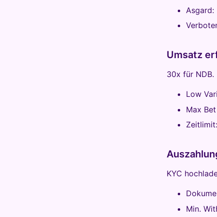
Asgard: 
Verbote
Umsatz erf
30x für NDB. 
Low Var
Max Bet
Zeitlimi
Auszahlun
KYC hochladen
Dokumen
Min. Wi