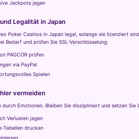
sive Jackpots jagen
 und Legalität in Japan
eo Poker Casinos in Japan legal, solange sie lizenziert si
ei Bedarf und prüfen Sie SSL-Verschlüsselung.
von PAGCOR prüfen
ngen via PayPal
ortungsvolles Spielen
ehler vermeiden
n durch Emotionen. Bleiben Sie diszipliniert und setzen Sie L
ch Verlusten jagen
e-Tabellen drucken
einlegen