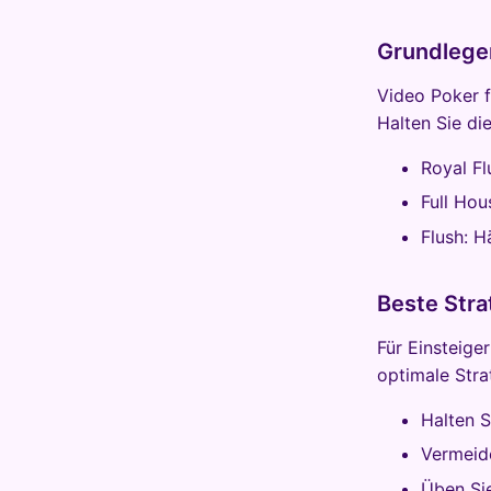
Grundlege
Video Poker f
Halten Sie die
Royal F
Full Hou
Flush: H
Beste Stra
Für Einsteige
optimale Stra
Halten S
Vermeid
Üben Si