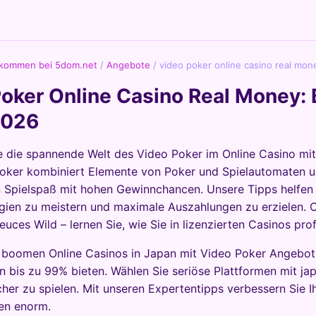
lkommen bei 5dom.net
/
Angebote
/
video poker online casino real mon
oker Online Casino Real Money:
2026
e die spannende Welt des Video Poker im Online Casino mi
oker kombiniert Elemente von Poker und Spielautomaten un
 Spielspaß mit hohen Gewinnchancen. Unsere Tipps helfen 
gien zu meistern und maximale Auszahlungen zu erzielen. 
uces Wild – lernen Sie, wie Sie in lizenzierten Casinos prof
boomen Online Casinos in Japan mit Video Poker Angeboten
 bis zu 99% bieten. Wählen Sie seriöse Plattformen mit ja
cher zu spielen. Mit unseren Expertentipps verbessern Sie I
en enorm.