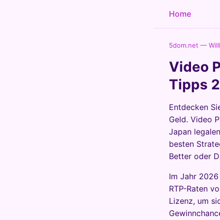
Home
5dom.net — Wil
Video P
Tipps 
Entdecken Si
Geld. Video P
Japan legalen
besten Strate
Better oder De
Im Jahr 2026 
RTP-Raten von
Lizenz, um si
Gewinnchanc