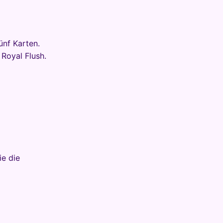
ünf Karten.
 Royal Flush.
ie die