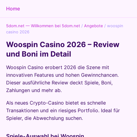
Home
5dom.net — Willkommen bei 5dom.net
/
Angebote
/
woospin
casino 2026
Woospin Casino 2026 – Review
und Boni im Detail
Woospin Casino erobert 2026 die Szene mit
innovativen Features und hohen Gewinnchancen.
Dieser ausführliche Review deckt Spiele, Boni,
Zahlungen und mehr ab.
Als neues Crypto-Casino bietet es schnelle
Transaktionen und ein riesiges Portfolio. Ideal für
Spieler, die Abwechslung suchen.
Spiele-Auswahl bei Woospin