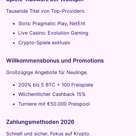
Tausende Titel von Top-Providern.
Slots: Pragmatic Play, NetEnt
Live Casino: Evolution Gaming
Crypto-Spiele exklusiv
Willkommensbonus und Promotions
Großzügige Angebote für Neulinge.
200% bis 5 BTC + 100 Freispiele
Wöchentlicher Cashback 15%
Turniere mit €50.000 Preispool
Zahlungsmethoden 2026
Schnell und sicher, Fokus auf Krypto.