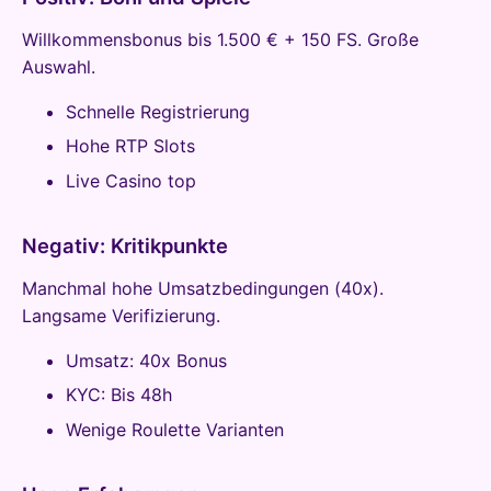
Willkommensbonus bis 1.500 € + 150 FS. Große
Auswahl.
Schnelle Registrierung
Hohe RTP Slots
Live Casino top
Negativ: Kritikpunkte
Manchmal hohe Umsatzbedingungen (40x).
Langsame Verifizierung.
Umsatz: 40x Bonus
KYC: Bis 48h
Wenige Roulette Varianten