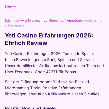
Home
5dom.net — Willkommen bei 5dom.net
/
Angebote
/
yeti casino
erfahrungen
Yeti Casino Erfahrungen 2026:
Ehrlich Review
Yeti Casino Erfahrungen 2026: Tausende Spieler
teilen Bewertungen zu Boni, Spielen und Service.
Unser detaillierter Artikel basiert auf realen Tests und
User-Feedback. Code 42371 für Bonus.
Seit der Gründung boomt Yeti mit NetEnt und
Microgaming Titeln. Positive Erfahrungen
überwiegen, aber auch Kritikpunkte. Lesen Sie alles.
Positiv: Boni und Spiele