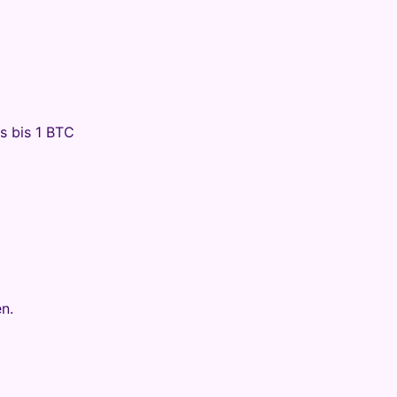
s bis 1 BTC
en.