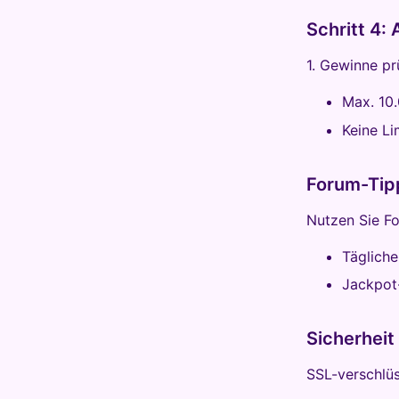
Schritt 4:
1. Gewinne pr
Max. 10
Keine Li
Forum-Tipp
Nutzen Sie Fo
Tägliche
Jackpot
Sicherheit
SSL-verschlüs