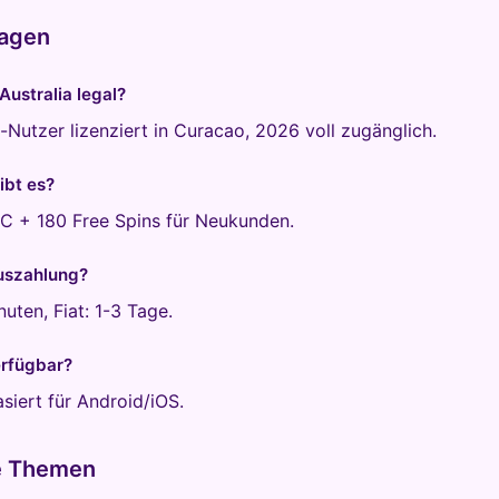
ragen
 Australia legal?
o-Nutzer lizenziert in Curacao, 2026 voll zugänglich.
ibt es?
TC + 180 Free Spins für Neukunden.
uszahlung?
nuten, Fiat: 1-3 Tage.
erfügbar?
siert für Android/iOS.
e Themen