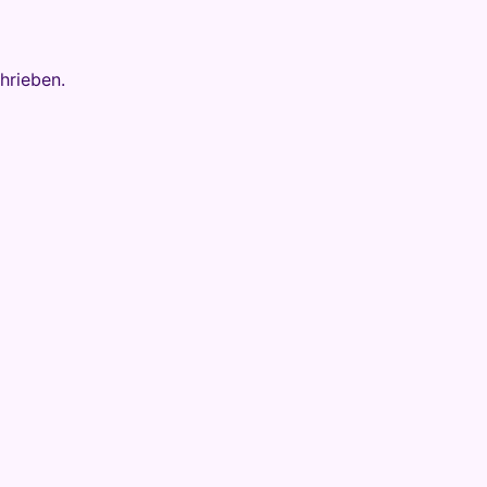
hrieben.