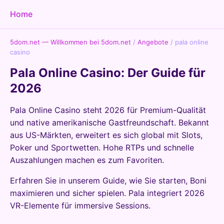
Home
5dom.net — Willkommen bei 5dom.net
/
Angebote
/
pala online
casino
Pala Online Casino: Der Guide für
2026
Pala Online Casino steht 2026 für Premium-Qualität
und native amerikanische Gastfreundschaft. Bekannt
aus US-Märkten, erweitert es sich global mit Slots,
Poker und Sportwetten. Hohe RTPs und schnelle
Auszahlungen machen es zum Favoriten.
Erfahren Sie in unserem Guide, wie Sie starten, Boni
maximieren und sicher spielen. Pala integriert 2026
VR-Elemente für immersive Sessions.