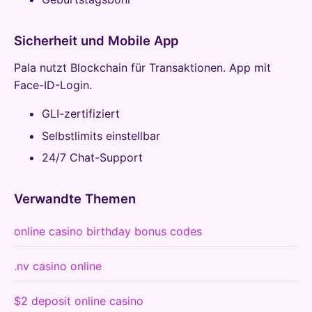
Sicherheit und Mobile App
Pala nutzt Blockchain für Transaktionen. App mit
Face-ID-Login.
GLI-zertifiziert
Selbstlimits einstellbar
24/7 Chat-Support
Verwandte Themen
online casino birthday bonus codes
.nv casino online
$2 deposit online casino