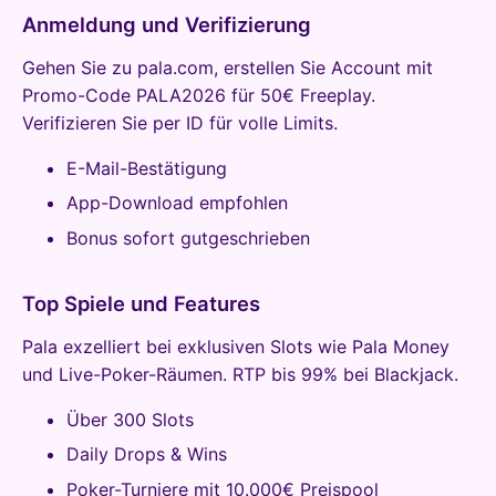
Anmeldung und Verifizierung
Gehen Sie zu pala.com, erstellen Sie Account mit
Promo-Code PALA2026 für 50€ Freeplay.
Verifizieren Sie per ID für volle Limits.
E-Mail-Bestätigung
App-Download empfohlen
Bonus sofort gutgeschrieben
Top Spiele und Features
Pala exzelliert bei exklusiven Slots wie Pala Money
und Live-Poker-Räumen. RTP bis 99% bei Blackjack.
Über 300 Slots
Daily Drops & Wins
Poker-Turniere mit 10.000€ Preispool