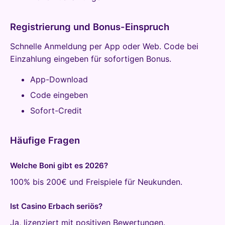
Registrierung und Bonus-Einspruch
Schnelle Anmeldung per App oder Web. Code bei
Einzahlung eingeben für sofortigen Bonus.
App-Download
Code eingeben
Sofort-Credit
Häufige Fragen
Welche Boni gibt es 2026?
100% bis 200€ und Freispiele für Neukunden.
Ist Casino Erbach seriös?
Ja, lizenziert mit positiven Bewertungen.