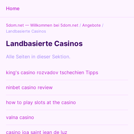
Home
5dom.net — Willkommen bei 5dom.net
/
Angebote
/
Landbasierte Casinos
Landbasierte Casinos
Alle Seiten in dieser Sektion.
king's casino rozvadov tschechien Tipps
ninbet casino review
how to play slots at the casino
valna casino
casino joa saint jean de luz