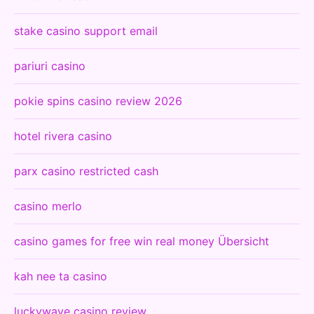
stake casino support email
pariuri casino
pokie spins casino review 2026
hotel rivera casino
parx casino restricted cash
casino merlo
casino games for free win real money Übersicht
kah nee ta casino
luckywave casino review