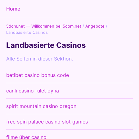
Home
5dom.net — Willkommen bei 5dom.net
/
Angebote
/
Landbasierte Casinos
Landbasierte Casinos
Alle Seiten in dieser Sektion.
betibet casino bonus code
canlı casino rulet oyna
spirit mountain casino oregon
free spin palace casino slot games
filme über casino