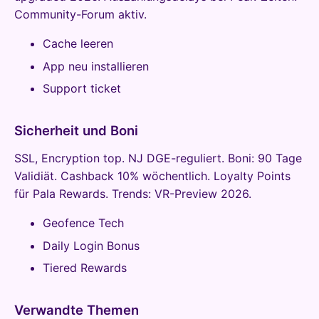
Community-Forum aktiv.
Cache leeren
App neu installieren
Support ticket
Sicherheit und Boni
SSL, Encryption top. NJ DGE-reguliert. Boni: 90 Tage
Validiät. Cashback 10% wöchentlich. Loyalty Points
für Pala Rewards. Trends: VR-Preview 2026.
Geofence Tech
Daily Login Bonus
Tiered Rewards
Verwandte Themen