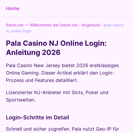
Home
5dom.net — Willkommen bei 5dom.net
/
Angebote
/
pala casino
nj online login
Pala Casino NJ Online Login:
Anleitung 2026
Pala Casino New Jersey bietet 2026 erstklassiges
Online Gaming. Dieser Artikel erklärt den Login-
Prozess und Features detailliert.
Lizenzierter NJ-Anbieter mit Slots, Poker und
Sportwetten.
Login-Schritte im Detail
Schnell und sicher zugreifen. Pala nutzt Geo-IP für