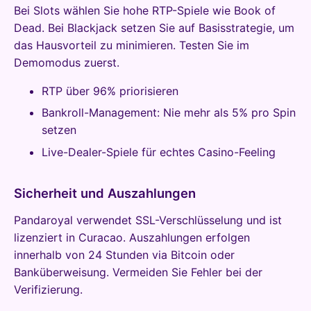
Bei Slots wählen Sie hohe RTP-Spiele wie Book of
Dead. Bei Blackjack setzen Sie auf Basisstrategie, um
das Hausvorteil zu minimieren. Testen Sie im
Demomodus zuerst.
RTP über 96% priorisieren
Bankroll-Management: Nie mehr als 5% pro Spin
setzen
Live-Dealer-Spiele für echtes Casino-Feeling
Sicherheit und Auszahlungen
Pandaroyal verwendet SSL-Verschlüsselung und ist
lizenziert in Curacao. Auszahlungen erfolgen
innerhalb von 24 Stunden via Bitcoin oder
Banküberweisung. Vermeiden Sie Fehler bei der
Verifizierung.