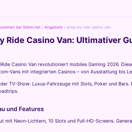
lkommen bei 5dom.net
/
Angebote
/
pimp my ride casino van
 Ride Casino Van: Ultimativer G
ide Casino Van revolutioniert mobiles Gaming 2026. Diese
om-Vans mit integrierten Casinos – von Ausstattung bis Leg
n der TV-Show: Luxus-Fahrzeuge mit Slots, Poker und Bars. 
adtrips.
u und Features
 mit Neon-Lichtern, 10 Slots und Full-HD-Screens. Generat