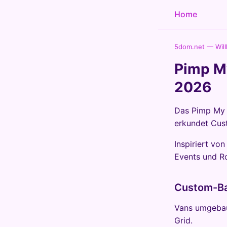
Home
5dom.net — Wil
Pimp My
2026
Das Pimp My R
erkundet Cust
Inspiriert vo
Events und Ro
Custom-Ba
Vans umgebaut
Grid.