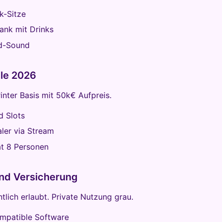
k-Sitze
ank mit Drinks
d-Sound
le 2026
nter Basis mit 50k€ Aufpreis.
d Slots
ler via Stream
ät 8 Personen
und Versicherung
tlich erlaubt. Private Nutzung grau.
patible Software