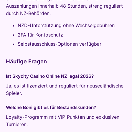
Auszahlungen innerhalb 48 Stunden, streng reguliert
durch NZ-Behörden.
NZD-Unterstützung ohne Wechselgebühren
2FA für Kontoschutz
Selbstausschluss-Optionen verfügbar
Häufige Fragen
Ist Skycity Casino Online NZ legal 2026?
Ja, es ist lizenziert und reguliert für neuseeländische
Spieler.
Welche Boni gibt es für Bestandskunden?
Loyalty-Programm mit VIP-Punkten und exklusiven
Turnieren.